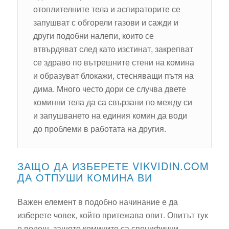
отоплителните тела и аспираторите се
запушват с обгорели газови и сажди и
други подобни налепи, които се
втвърдяват след като изстинат, закрепват
се здраво по вътрешните стени на комина
и образуват блокажи, стесняващи пътя на
дима. Много често дори се случва двете
коминни тела да са свързани по между си
и запушването на единия комин да води
до проблеми в работата на другия.
ЗАЩО ДА ИЗБЕРЕТЕ VIKVIDIN.COM
ДА ОТПУШИ КОМИНА ВИ
Важен елемент в подобно начинание е да
изберете човек, който притежава опит. Опитът тук
е водещ, защото комините са специфични