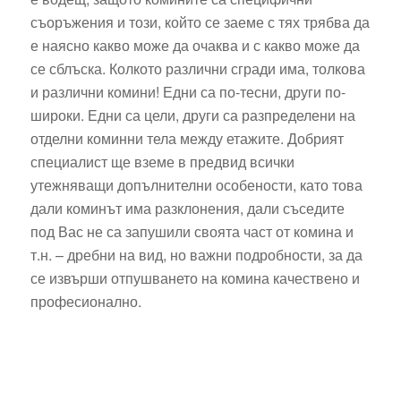
съоръжения и този, който се заеме с тях трябва да
е наясно какво може да очаква и с какво може да
се сблъска. Колкото различни сгради има, толкова
и различни комини! Едни са по-тесни, други по-
широки. Едни са цели, други са разпределени на
отделни коминни тела между етажите. Добрият
специалист ще вземе в предвид всички
утежняващи допълнителни особености, като това
дали коминът има разклонения, дали съседите
под Вас не са запушили своята част от комина и
т.н. – дребни на вид, но важни подробности, за да
се извърши отпушването на комина качествено и
професионално.