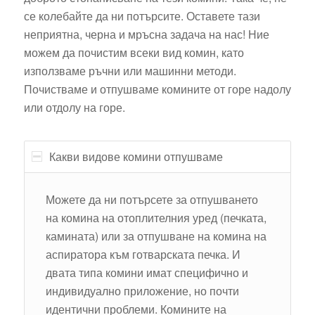
се колебайте да ни потърсите. Оставете тази
неприятна, черна и мръсна задача на нас! Ние
можем да почистим всеки вид комин, като
използваме ръчни или машинни методи.
Почистваме и отпушваме комините от горе надолу
или отдолу на горе.
Какви видове комини отпушваме
Можете да ни потърсете за отпушването
на комина на отоплителния уред (печката,
камината) или за отпушване на комина на
аспиратора към готварската печка. И
двата типа комини имат специфично и
индивидуално приложение, но почти
идентични проблеми. Комините на