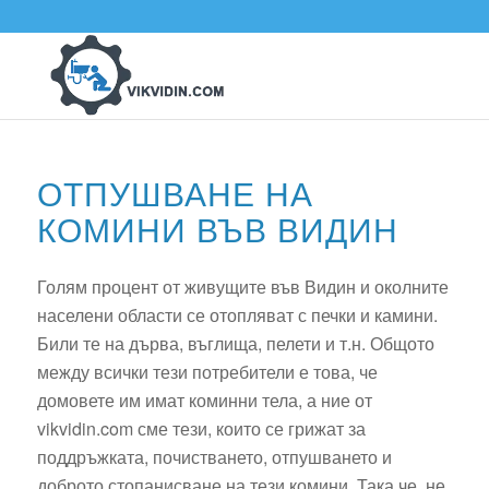
ОТПУШВАНЕ НА
КОМИНИ ВЪВ ВИДИН
Голям процент от живущите във Видин и околните
населени области се отопляват с печки и камини.
Били те на дърва, въглища, пелети и т.н. Общото
между всички тези потребители е това, че
домовете им имат коминни тела, а ние от
vikvidin.com сме тези, които се грижат за
поддръжката, почистването, отпушването и
доброто стопанисване на тези комини. Така че, не